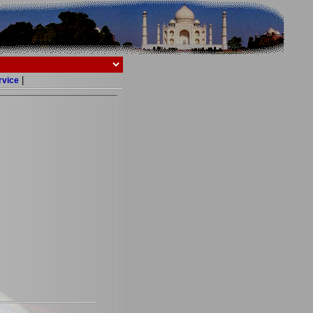
|
rvice