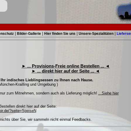
|
|
|
|
enschutz
Bilder-Gallerie
Hier finden Sie uns
Unsere-Spezialitäten
Lieferse
► ... Provisions-Freie online Bestellen ... ◄
► ... direkt hier auf der Seite ... ◄
h Ihr indisches Lieblingsessen zu Ihnen nach Hause.
 München-Krailling und Umgebung )
t nur zum Mitnehmen, sondern auch als Lieferung möglich!
...Siehe hier
estellen direkt hier auf der Seite:
abir.de/?seite=SpeiseN
 nichts über Sie, wir sammeln nicht einmal Feedbacks.