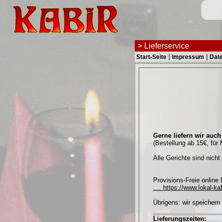
|
|
Start-Seite
Impressum
Dat
Gerne liefern wir auc
(Bestellung ab 15€, für
Alle Gerichte sind nich
Provisions-Freie online B
.... https://www.lokal-k
Übrigens: wir speichern
Lieferungszeiten: