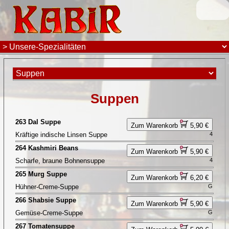
Suppen
263 Dal Suppe
Zum Warenkorb
5,90 €
Kräftige indische Linsen Suppe
4
264 Kashmiri Beans
Zum Warenkorb
5,90 €
Scharfe, braune Bohnensuppe
4
265 Murg Suppe
Zum Warenkorb
6,20 €
Hühner-Creme-Suppe
G
266 Shabsie Suppe
Zum Warenkorb
5,90 €
Gemüse-Creme-Suppe
G
267 Tomatensuppe