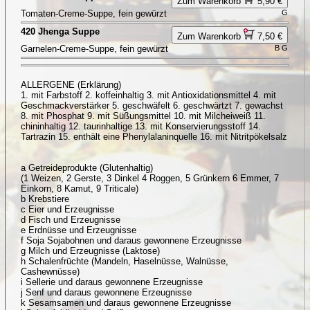
Zum Warenkorb
5,90 €
Tomaten-Creme-Suppe, fein gewürzt
G
420 Jhenga Suppe
Zum Warenkorb
7,50 €
Garnelen-Creme-Suppe, fein gewürzt
B G
ALLERGENE (Erklärung)
1. mit Farbstoff 2. koffeinhaltig 3. mit Antioxidationsmittel 4. mit
Geschmackverstärker 5. geschwäfelt 6. geschwärtzt 7. gewachst
8. mit Phosphat 9. mit Süßungsmittel 10. mit Milcheiweiß 11.
chininhaltig 12. taurinhaltige 13. mit Konservierungsstoff 14.
Tartrazin 15. enthält eine Phenylalaninquelle 16. mit Nitritpökelsalz
a Getreideprodukte (Glutenhaltig)
(1 Weizen, 2 Gerste, 3 Dinkel 4 Roggen, 5 Grünkern 6 Emmer, 7
Einkorn, 8 Kamut, 9 Triticale)
b Krebstiere
c Eier und Erzeugnisse
d Fisch und Erzeugnisse
e Erdnüsse und Erzeugnisse
f Soja Sojabohnen und daraus gewonnene Erzeugnisse
g Milch und Erzeugnisse (Laktose)
h Schalenfrüchte (Mandeln, Haselnüsse, Walnüsse,
Cashewnüsse)
i Sellerie und daraus gewonnene Erzeugnisse
j Senf und daraus gewonnene Erzeugnisse
k Sesamsamen und daraus gewonnene Erzeugnisse